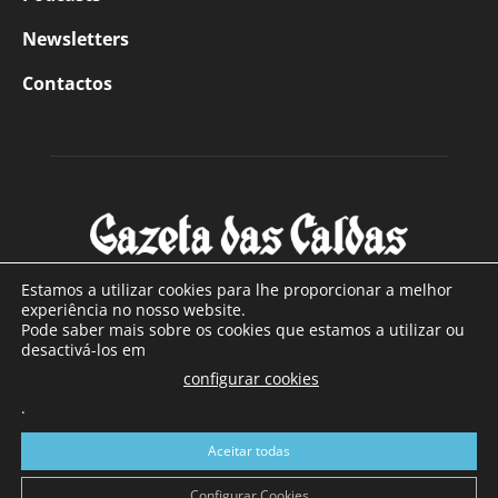
Newsletters
Contactos
Estamos a utilizar cookies para lhe proporcionar a melhor
experiência no nosso website.
Pode saber mais sobre os cookies que estamos a utilizar ou
SOBRE NÓS
desactivá-los em
configurar cookies
Com sede nas Caldas da Rainha e mais de 90 anos de
.
existência, é o jornal regional com maior número de leitores
a sul de distrito de Leiria, com mais de 40.000 leitores por
Aceitar todas
toda a região Oeste. Jornal com distribuição em Portugal
Continental e assinatura online.
Configurar Cookies