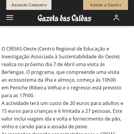
-
Redação
22 de Março, 2012
674
0
Anuncie Connosco
Assine a Gazeta
Início
Breves
Visita às Berlengas
O CREIAS-Oeste (Centro Regional de Educação e
Investigação Associada à Sustentabilidade do Oeste)
realiza no próximo dia 7 de Abril uma visita às
Berlengas. O programa, que compreende uma visita
ao ecossistema da ilha e almoço, começa às 10h00
em Peniche (Ribeira Velha) e o regresso está previsto
para as 17h00.
A actividade terá um custo de 20 euros para adultos e
15 euros para crianças e é limitada a 27 pessoas. Este
valor inclui viagem ida e volta e fornecimento de pão,
vinho e carvão para a assada de peixe.