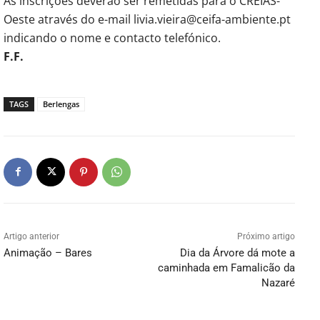
As inscrições deverão ser remetidas para o CREIAS-
Oeste através do e-mail livia.vieira@ceifa-ambiente.pt
indicando o nome e contacto telefónico.
F.F.
TAGS
Berlengas
Artigo anterior
Próximo artigo
Animação – Bares
Dia da Árvore dá mote a
caminhada em Famalicão da
Nazaré