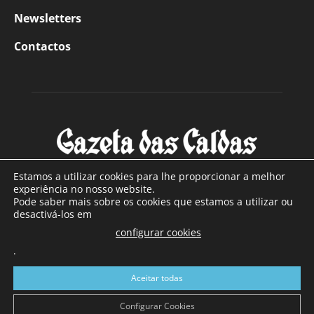
Newsletters
Contactos
Estamos a utilizar cookies para lhe proporcionar a melhor
experiência no nosso website.
Pode saber mais sobre os cookies que estamos a utilizar ou
SOBRE NÓS
desactivá-los em
configurar cookies
Com sede nas Caldas da Rainha e mais de 90 anos de
.
existência, é o jornal regional com maior número de leitores
a sul de distrito de Leiria, com mais de 40.000 leitores por
Aceitar todas
toda a região Oeste. Jornal com distribuição em Portugal
Continental e assinatura online.
Configurar Cookies