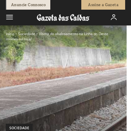
Anuncie Connosco
Assine a Gazeta
Início
Sociedade
Vítima do abalroamento na Linha do Oeste
morreu no local
SOCIEDADE