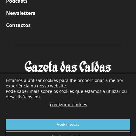
Podcasts
Newsletters
Contactos
Estamos a utilizar cookies para lhe proporcionar a melhor
experiência no nosso website.
Pode saber mais sobre os cookies que estamos a utilizar ou
SOBRE NÓS
desactivá-los em
configurar cookies
Com sede nas Caldas da Rainha e mais de 90 anos de
.
existência, é o jornal regional com maior número de leitores
a sul de distrito de Leiria, com mais de 40.000 leitores por
Aceitar todas
toda a região Oeste. Jornal com distribuição em Portugal
Continental e assinatura online.