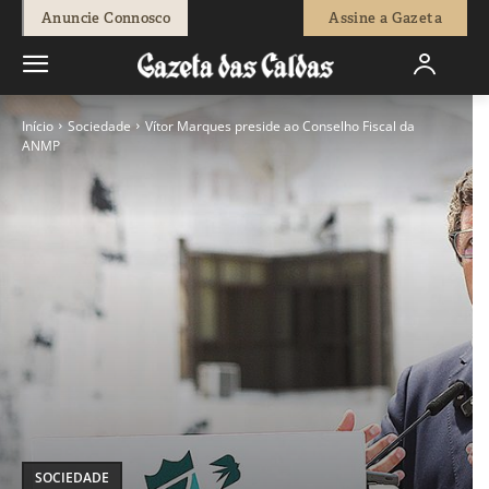
Anuncie Connosco
Assine a Gazeta
Início
Sociedade
Vítor Marques preside ao Conselho Fiscal da
ANMP
SOCIEDADE