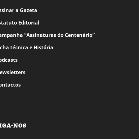
ssinar a Gazeta
statuto Editorial
ampanha “Assinaturas do Centenário”
icha técnica e História
odcasts
ewsletters
ontactos
IGA-NOS