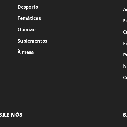
Desporto
A
Temáticas
E
Opinião
C
Suplementos
F
À mesa
P
N
C
BRE NÓS
S