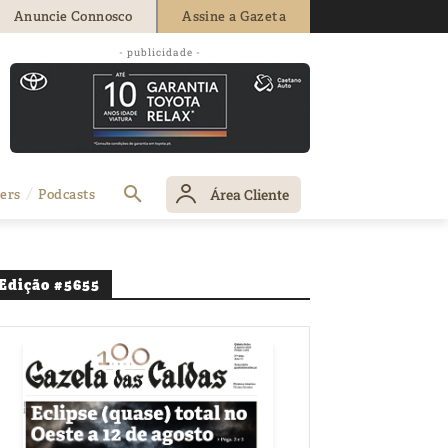
Anuncie Connosco
Assine a Gazeta
- publicidade -
Área Cliente
ers
Podcasts
Edição #5655