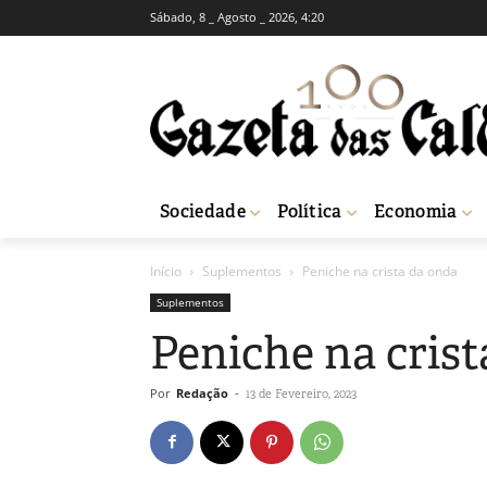
Sábado, 8 _ Agosto _ 2026, 4:20
Sociedade
Política
Economia
Início
Suplementos
Peniche na crista da onda
Suplementos
Peniche na crist
Por
Redação
-
13 de Fevereiro, 2023