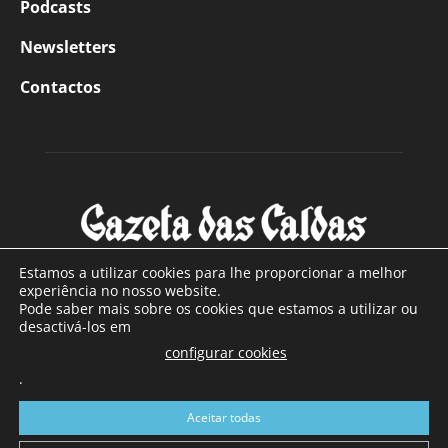
Podcasts
Newsletters
Contactos
Estamos a utilizar cookies para lhe proporcionar a melhor
experiência no nosso website.
Pode saber mais sobre os cookies que estamos a utilizar ou
SOBRE NÓS
desactivá-los em
configurar cookies
Com sede nas Caldas da Rainha e mais de 90 anos de
.
existência, é o jornal regional com maior número de leitores
a sul de distrito de Leiria, com mais de 40.000 leitores por
Aceitar todas
toda a região Oeste. Jornal com distribuição em Portugal
Continental e assinatura online.