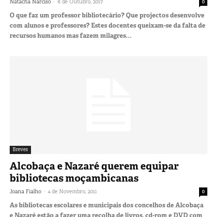
-
Natacha Narciso
6 de Outubro, 2017
0
O que faz um professor bibliotecário? Que projectos desenvolve
com alunos e professores? Estes docentes queixam-se da falta de
recursos humanos mas fazem milagres...
Breves
Alcobaça e Nazaré querem equipar
bibliotecas moçambicanas
-
Joana Fialho
4 de Novembro, 2011
0
As bibliotecas escolares e municipais dos concelhos de Alcobaça
e Nazaré estão a fazer uma recolha de livros, cd-rom e DVD com