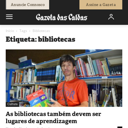
Anuncie Connosco
Assine a Gazeta
Início
Tags
Bibliotecas
Etiqueta: bibliotecas
Cultura
As bibliotecas também devem ser
lugares de aprendizagem