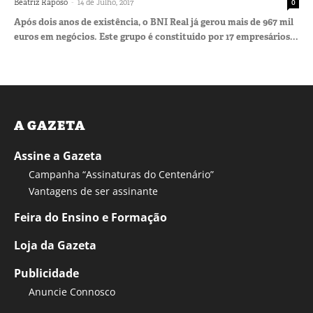
-
Beatriz Raposo
14 de Julho, 2017
0
Após dois anos de existência, o BNI Real já gerou mais de 967 mil
euros em negócios. Este grupo é constituído por 17 empresários...
A GAZETA
Assine a Gazeta
Campanha “Assinaturas do Centenário”
Vantagens de ser assinante
Feira do Ensino e Formação
Loja da Gazeta
Publicidade
Anuncie Connosco