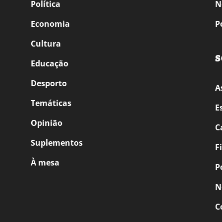
Política
N
Economia
P
Cultura
S
Educação
Desporto
A
Temáticas
E
Opinião
C
Suplementos
F
À mesa
P
N
C