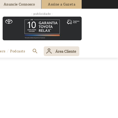
Anuncie Connosco
Assine a Gazeta
- publicidade -
Área Cliente
ers
Podcasts