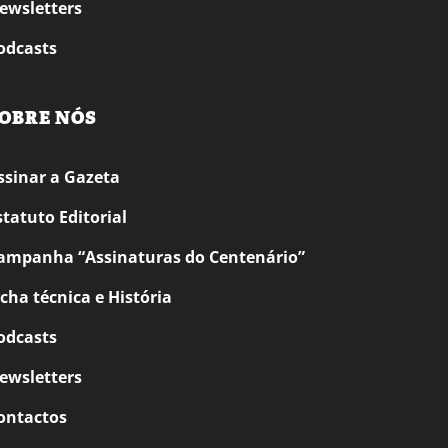
ewsletters
odcasts
OBRE NÓS
ssinar a Gazeta
statuto Editorial
ampanha “Assinaturas do Centenário”
icha técnica e História
odcasts
ewsletters
ontactos