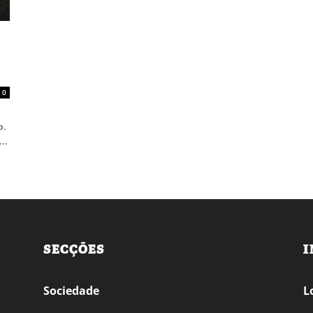
0
o.
..
SECÇÕES
I
Sociedade
L