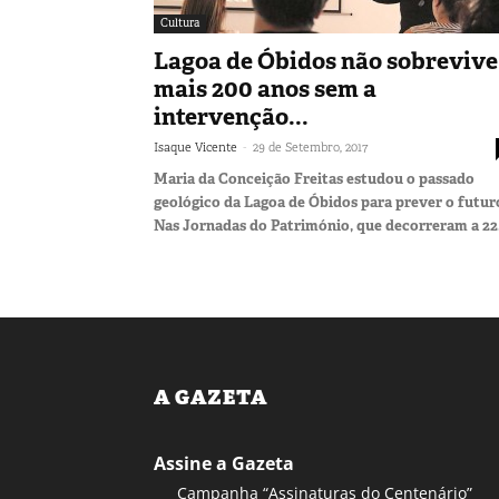
Cultura
Lagoa de Óbidos não sobrevive
mais 200 anos sem a
intervenção...
-
Isaque Vicente
29 de Setembro, 2017
Maria da Conceição Freitas estudou o passado
geológico da Lagoa de Óbidos para prever o futur
Nas Jornadas do Património, que decorreram a 22.
A GAZETA
Assine a Gazeta
Campanha “Assinaturas do Centenário”