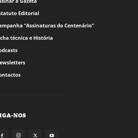
ssinar a Gazeta
statuto Editorial
ampanha “Assinaturas do Centenário”
icha técnica e História
odcasts
ewsletters
ontactos
IGA-NOS