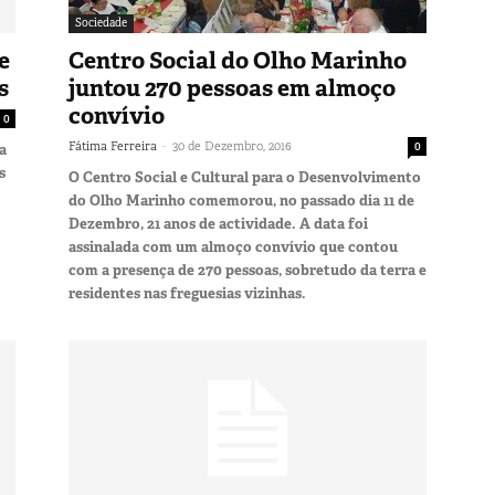
Sociedade
e
Centro Social do Olho Marinho
s
juntou 270 pessoas em almoço
convívio
0
-
Fátima Ferreira
30 de Dezembro, 2016
0
a
s
O Centro Social e Cultural para o Desenvolvimento
do Olho Marinho comemorou, no passado dia 11 de
Dezembro, 21 anos de actividade. A data foi
assinalada com um almoço convívio que contou
com a presença de 270 pessoas, sobretudo da terra e
residentes nas freguesias vizinhas.