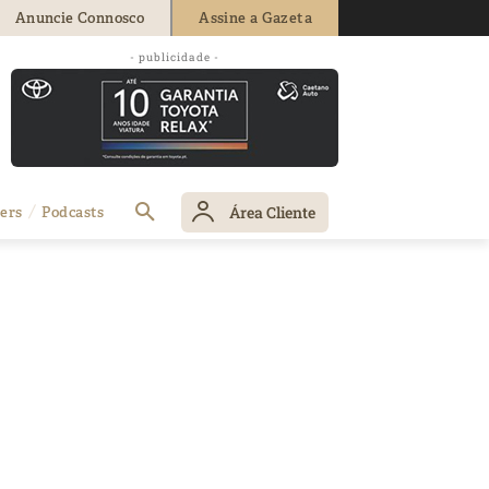
Anuncie Connosco
Assine a Gazeta
- publicidade -
Área Cliente
ers
Podcasts