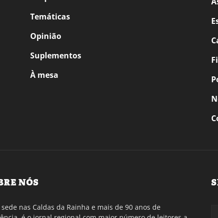
A
Temáticas
E
Opinião
C
Suplementos
F
À mesa
P
N
C
BRE NÓS
S
sede nas Caldas da Rainha e mais de 90 anos de
tência, é o jornal regional com maior número de leitores a