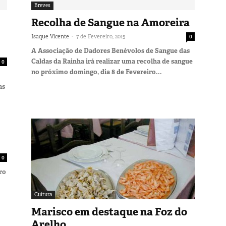
Breves
Recolha de Sangue na Amoreira
-
Isaque Vicente
7 de Fevereiro, 2015
0
A Associação de Dadores Benévolos de Sangue das
Caldas da Rainha irá realizar uma recolha de sangue
0
no próximo domingo, dia 8 de Fevereiro...
as
0
ro
Cultura
Marisco em destaque na Foz do
Arelho