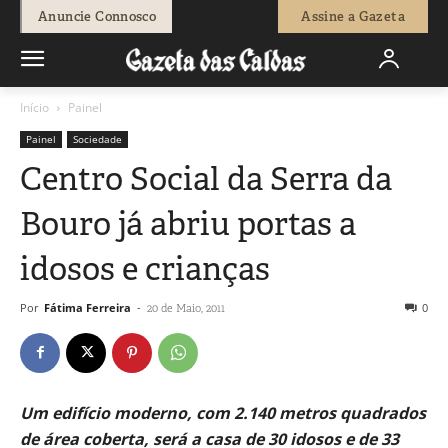
Anuncie Connosco
Assine a Gazeta
Início
Painel
Painel
Sociedade
Centro Social da Serra da
Bouro já abriu portas a
idosos e crianças
Por
Fátima Ferreira
-
0
20 de Maio, 2011
Um edifício moderno, com 2.140 metros quadrados
de área coberta, será a casa de 30 idosos e de 33