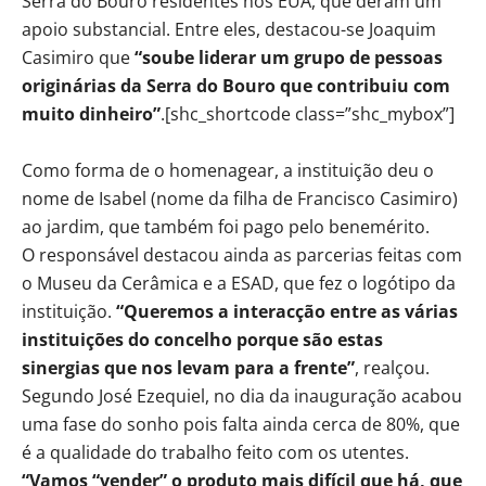
Serra do Bouro residentes nos EUA, que deram um
apoio substancial. Entre eles, destacou-se Joaquim
Casimiro que
“soube liderar um grupo de pessoas
originárias da Serra do Bouro que contribuiu com
muito dinheiro”
.[shc_shortcode class=”shc_mybox”]
Como forma de o homenagear, a instituição deu o
nome de Isabel (nome da filha de Francisco Casimiro)
ao jardim, que também foi pago pelo benemérito.
O responsável destacou ainda as parcerias feitas com
o Museu da Cerâmica e a ESAD, que fez o logótipo da
instituição.
“Queremos a interacção entre as várias
instituições do concelho porque são estas
sinergias que nos levam para a frente”
, realçou.
Segundo José Ezequiel, no dia da inauguração acabou
uma fase do sonho pois falta ainda cerca de 80%, que
é a qualidade do trabalho feito com os utentes.
“Vamos “vender” o produto mais difícil que há, que