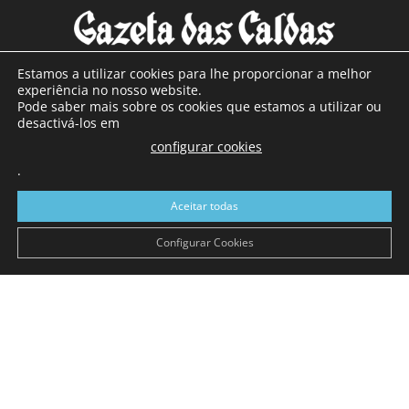
Estamos a utilizar cookies para lhe proporcionar a melhor
experiência no nosso website.
Pode saber mais sobre os cookies que estamos a utilizar ou
SOBRE NÓS
desactivá-los em
configurar cookies
Com sede nas Caldas da Rainha e mais de 90 anos de
.
existência, é o jornal regional com maior número de leitores
a sul de distrito de Leiria, com mais de 40.000 leitores por
Aceitar todas
toda a região Oeste. Jornal com distribuição em Portugal
Continental e assinatura online.
Configurar Cookies
SIGA-NOS
© Gazeta das Caldas - 2026