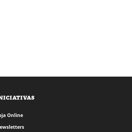
NICIATIVAS
oja Online
ewsletters