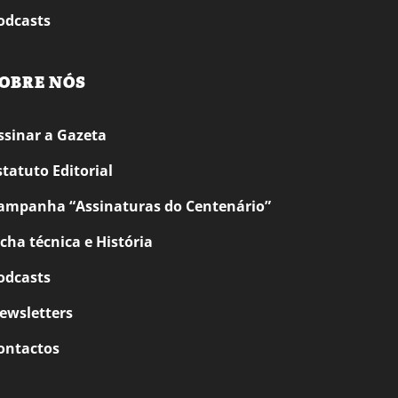
odcasts
OBRE NÓS
ssinar a Gazeta
statuto Editorial
ampanha “Assinaturas do Centenário”
icha técnica e História
odcasts
ewsletters
ontactos