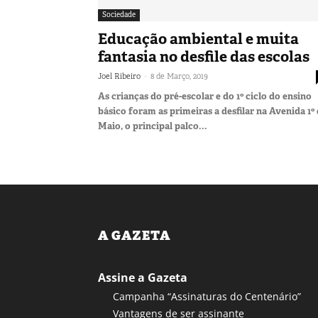
Sociedade
Educação ambiental e muita
fantasia no desfile das escolas
-
Joel Ribeiro
8 de Março, 2019
As crianças do pré-escolar e do 1º ciclo do ensino
básico foram as primeiras a desfilar na Avenida 1º
Maio, o principal palco...
A GAZETA
Assine a Gazeta
Campanha “Assinaturas do Centenário”
Vantagens de ser assinante