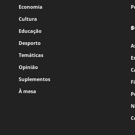
Economia
P
Cultura
S
Educação
Desporto
A
Temáticas
E
Opinião
C
Suplementos
F
À mesa
P
N
C