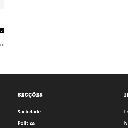
0
 de
SECÇÕES
I
Sociedade
L
Política
N