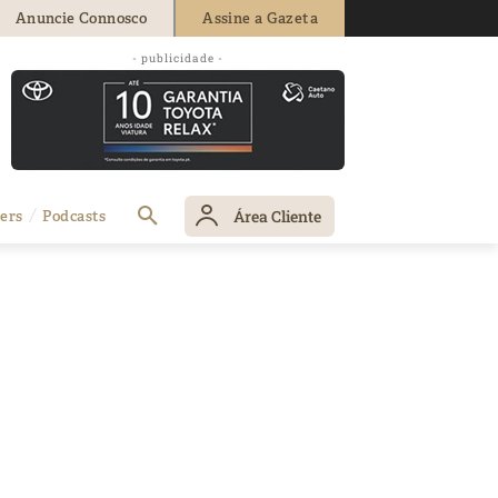
Anuncie Connosco
Assine a Gazeta
- publicidade -
Área Cliente
ers
Podcasts