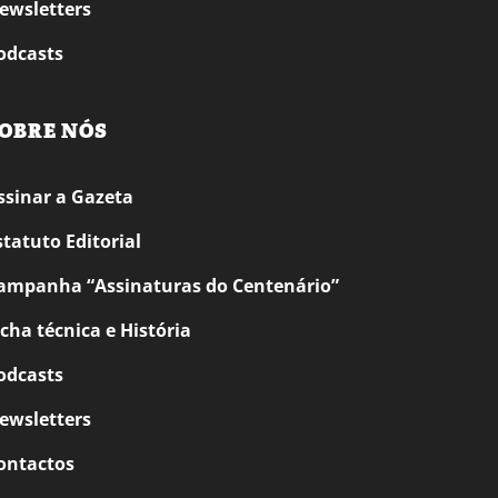
ewsletters
odcasts
OBRE NÓS
ssinar a Gazeta
statuto Editorial
ampanha “Assinaturas do Centenário”
icha técnica e História
odcasts
ewsletters
ontactos