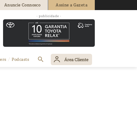
Anuncie Connosco
Assine a Gazeta
- publicidade -
Área Cliente
ers
Podcasts