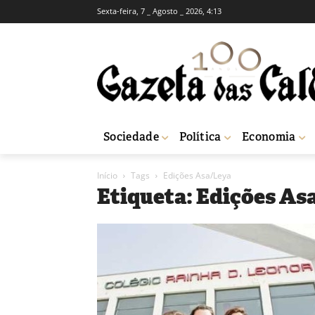
Sexta-feira, 7 _ Agosto _ 2026, 4:13
Sociedade
Política
Economia
Início
Tags
Edições Asa/Leya
Etiqueta: Edições As