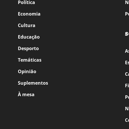
Política
N
Economia
P
Cultura
S
Educação
Desporto
A
Temáticas
E
Opinião
C
Suplementos
F
À mesa
P
N
C