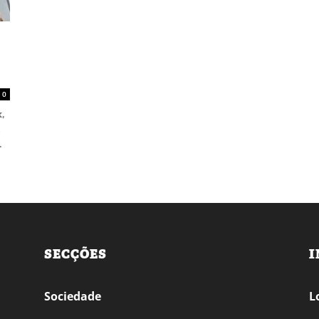
0
,
.
SECÇÕES
I
Sociedade
L