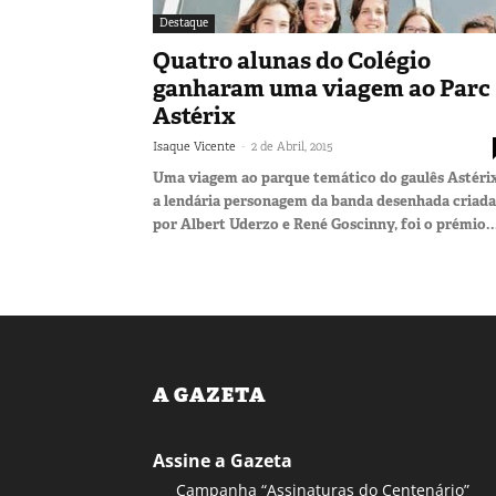
Destaque
Quatro alunas do Colégio
ganharam uma viagem ao Parc
Astérix
-
Isaque Vicente
2 de Abril, 2015
Uma viagem ao parque temático do gaulês Astérix
a lendária personagem da banda desenhada criada
por Albert Uderzo e René Goscinny, foi o prémio..
A GAZETA
Assine a Gazeta
Campanha “Assinaturas do Centenário”