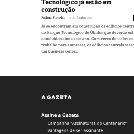
Tecnológico já estão em
construção
-
Fátima Ferreira
2 de Junho, 2013
Já se encontram em construção os edifícios centr
do Parque Tecnológico de Óbidos que deverão est
concluídos ainda este ano. Com cerca de 50 áreas
trabalho para empresas, os edifícios centrais serã
um business center.
A GAZETA
Assine a Gazeta
Campanha “Assinaturas do Centenário”
Vantagens de ser assinante