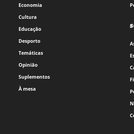
Economia
P
Cultura
S
Educação
Desporto
A
Temáticas
E
Opinião
C
Suplementos
F
À mesa
P
N
C