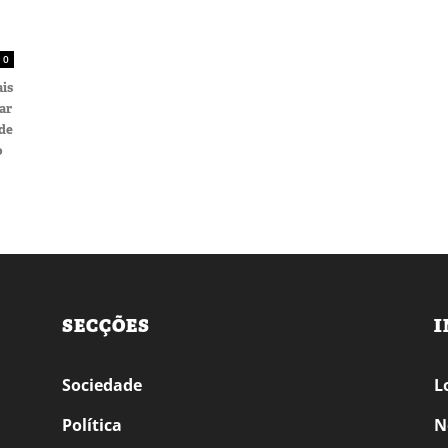
0
ais
ar
 de
o
SECÇÕES
I
Sociedade
L
Política
N