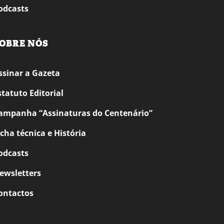
odcasts
OBRE NÓS
ssinar a Gazeta
statuto Editorial
ampanha “Assinaturas do Centenário”
icha técnica e História
odcasts
ewsletters
ontactos