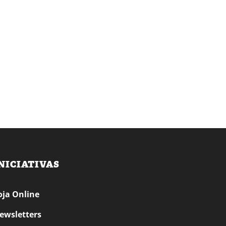
NICIATIVAS
oja Online
ewsletters