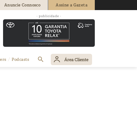
Anuncie Connosco
Assine a Gazeta
- publicidade -
Área Cliente
ers
Podcasts