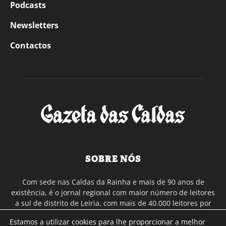
Podcasts
Newsletters
Contactos
SOBRE NÓS
Com sede nas Caldas da Rainha e mais de 90 anos de
existência, é o jornal regional com maior número de leitores
a sul de distrito de Leiria, com mais de 40.000 leitores por
toda a região Oeste. Jornal com distribuição em Portugal
Estamos a utilizar cookies para lhe proporcionar a melhor
Continental e assinatura online.