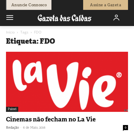
Anuncie Connosco
Assine a Gazeta
Início
Tags
FDO
Etiqueta: FDO
Painel
Cinemas não fecham no La Vie
-
Redação
6 de Maio, 2016
0