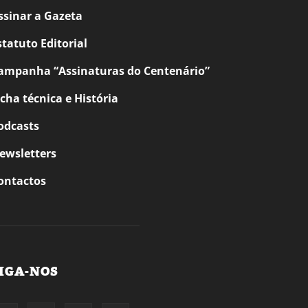
ssinar a Gazeta
statuto Editorial
ampanha “Assinaturas do Centenário”
icha técnica e História
odcasts
ewsletters
ontactos
IGA-NOS