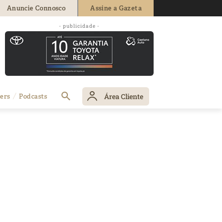
Anuncie Connosco
Assine a Gazeta
- publicidade -
Área Cliente
ers
Podcasts