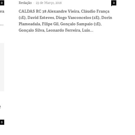
-
0
Redação
23 de Março, 2018
0
iva
CALDAS RC 38 Alexandre Vieira, Cláudio França
(1E), David Esteves, Diogo Vasconcelos (2E), Dorin
..
Plameadala, Filipe Gil, Gonçalo Sampaio (1E),
Gonçalo Silva, Leonardo Ferreira, Luis...
e
0