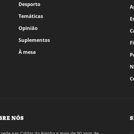
Desporto
A
Temáticas
E
Opinião
C
Suplementos
F
À mesa
P
N
C
BRE NÓS
S
sede nas Caldas da Rainha e mais de 90 anos de