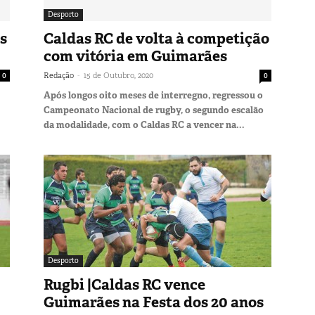
Desporto
s
Caldas RC de volta à competição
com vitória em Guimarães
-
0
Redação
15 de Outubro, 2020
0
Após longos oito meses de interregno, regressou o
Campeonato Nacional de rugby, o segundo escalão
da modalidade, com o Caldas RC a vencer na...
Desporto
Rugbi |Caldas RC vence
Guimarães na Festa dos 20 anos