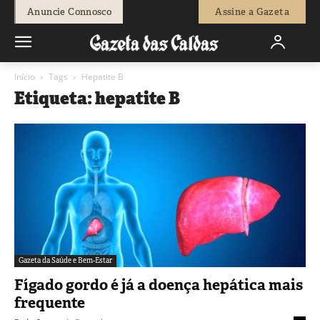
Anuncie Connosco
Assine a Gazeta
Início
Tags
Hepatite B
Etiqueta: hepatite B
Gazeta da Saúde e Bem-Estar
Fígado gordo é já a doença hepática mais
frequente