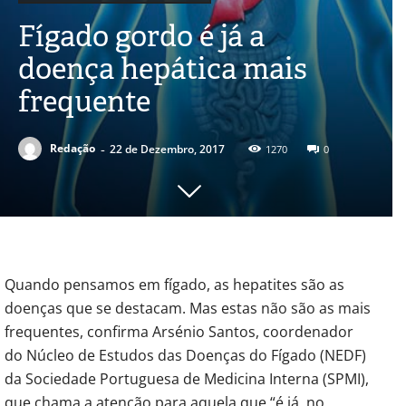
Fígado gordo é já a
doença hepática mais
frequente
-
Redação
22 de Dezembro, 2017
1270
0
Quando pensamos em fígado, as hepatites são as
doenças que se destacam. Mas estas não são as mais
frequentes, confirma Arsénio Santos, coordenador
do Núcleo de Estudos das Doenças do Fígado (NEDF)
da Sociedade Portuguesa de Medicina Interna (SPMI),
que chama a atenção para aquela que “é já, no