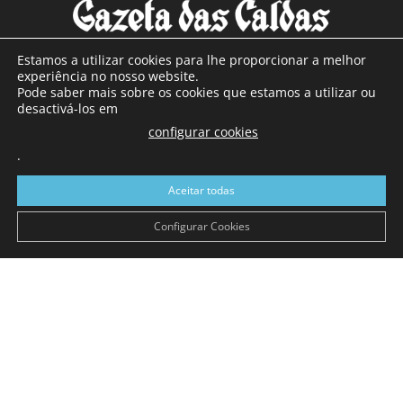
Estamos a utilizar cookies para lhe proporcionar a melhor
experiência no nosso website.
Pode saber mais sobre os cookies que estamos a utilizar ou
SOBRE NÓS
desactivá-los em
configurar cookies
Com sede nas Caldas da Rainha e mais de 90 anos de
.
existência, é o jornal regional com maior número de leitores
a sul de distrito de Leiria, com mais de 40.000 leitores por
Aceitar todas
toda a região Oeste. Jornal com distribuição em Portugal
Continental e assinatura online.
Configurar Cookies
SIGA-NOS
© Gazeta das Caldas - 2026