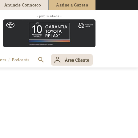
Anuncie Connosco
Assine a Gazeta
- publicidade -
Área Cliente
ers
Podcasts