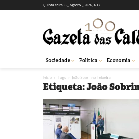
Quinta-feira, 6 _ Agosto _ 2026, 4:17
Sociedade
Política
Economia
Início
Tags
João Sobrinho Teixeira
Etiqueta: João Sobri