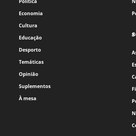
Política
N
Economia
P
Cultura
S
Educação
Desporto
A
Temáticas
E
Opinião
C
Suplementos
F
À mesa
P
N
C