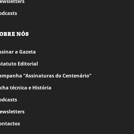
ewsletters
odcasts
OBRE NÓS
ssinar a Gazeta
statuto Editorial
ampanha “Assinaturas do Centenário”
icha técnica e História
odcasts
ewsletters
ontactos