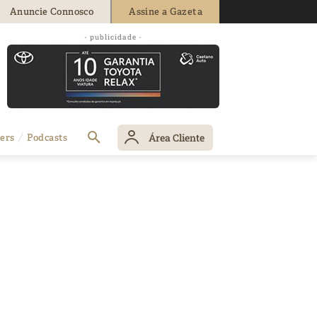
Anuncie Connosco
Assine a Gazeta
- publicidade -
Área Cliente
ers
Podcasts