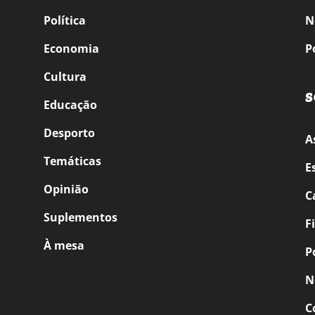
Política
N
Economia
P
Cultura
S
Educação
Desporto
A
Temáticas
E
Opinião
C
Suplementos
F
À mesa
P
N
C