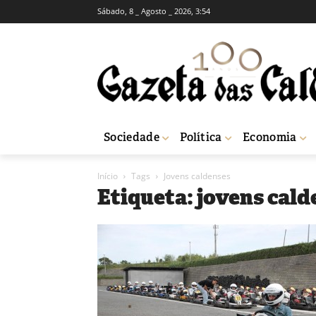
Sábado, 8 _ Agosto _ 2026, 3:54
Sociedade
Política
Economia
Início
Tags
Jovens caldenses
Etiqueta: jovens cald