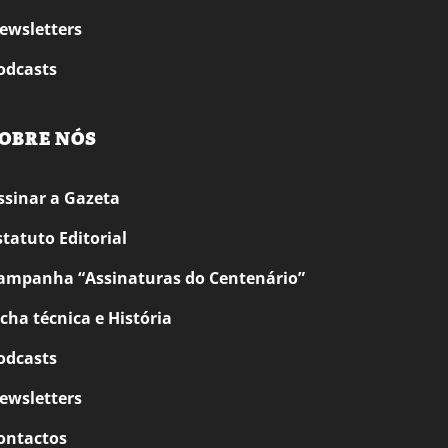
ewsletters
odcasts
OBRE NÓS
ssinar a Gazeta
statuto Editorial
ampanha “Assinaturas do Centenário”
icha técnica e História
odcasts
ewsletters
ontactos