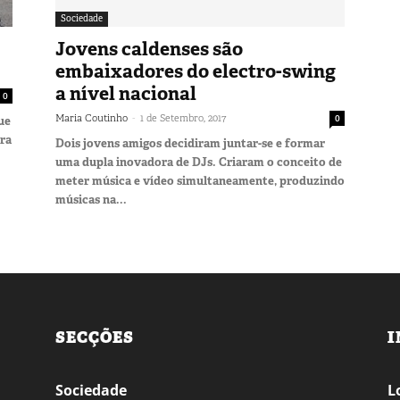
Sociedade
Jovens caldenses são
embaixadores do electro-swing
a nível nacional
0
-
Maria Coutinho
1 de Setembro, 2017
0
ue
ara
Dois jovens amigos decidiram juntar-se e formar
uma dupla inovadora de DJs. Criaram o conceito de
meter música e vídeo simultaneamente, produzindo
músicas na...
SECÇÕES
I
Sociedade
L