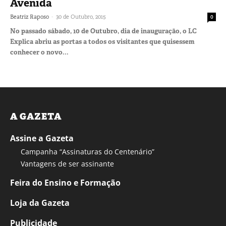
Avenida
-
Beatriz Raposo
30 de Outubro, 2015
0
No passado sábado, 10 de Outubro, dia de inauguração, o LC
Explica abriu as portas a todos os visitantes que quisessem
conhecer o novo...
A GAZETA
Assine a Gazeta
Campanha “Assinaturas do Centenário”
Vantagens de ser assinante
Feira do Ensino e Formação
Loja da Gazeta
Publicidade