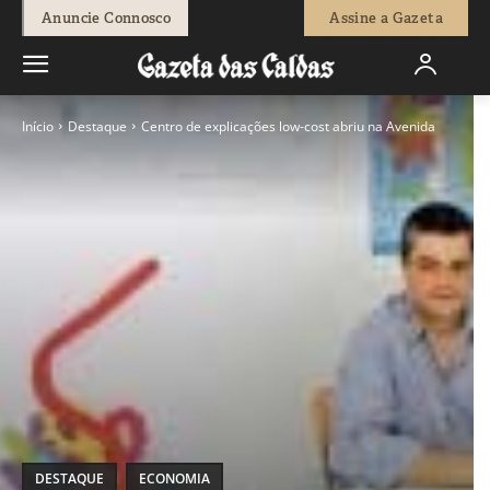
Anuncie Connosco
Assine a Gazeta
Início
Destaque
Centro de explicações low-cost abriu na Avenida
DESTAQUE
ECONOMIA