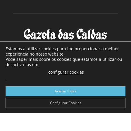
Estamos a utilizar cookies para lhe proporcionar a melhor
experiência no nosso website.
Pode saber mais sobre os cookies que estamos a utilizar ou
SOBRE NÓS
desactivá-los em
configurar cookies
Com sede nas Caldas da Rainha e mais de 90 anos de
.
existência, é o jornal regional com maior número de leitores
a sul de distrito de Leiria, com mais de 40.000 leitores por
Aceitar todas
toda a região Oeste. Jornal com distribuição em Portugal
Continental e assinatura online.
Configurar Cookies
SIGA-NOS