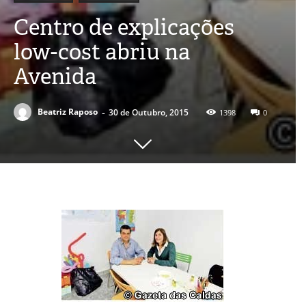
Centro de explicações
low-cost abriu na
Avenida
-
Beatriz Raposo
30 de Outubro, 2015
1398
0