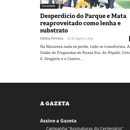
Sociedade
Desperdício do Parque e Mata
reaproveitado como lenha e
substrato
-
Fátima Ferreira
23 de Agosto, 2019
Na Natureza nada se perde, tudo se transforma. A
União de Freguesias de Nossa Sra. do Pópulo, Cot
S. Gregório e o Centro...
A GAZETA
Assine a Gazeta
Campanha “Assinaturas do Centenário”