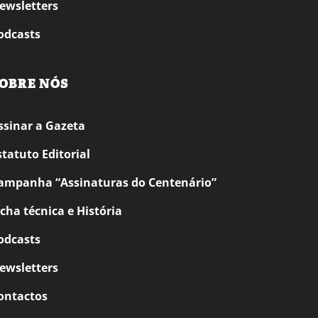
ewsletters
odcasts
OBRE NÓS
ssinar a Gazeta
statuto Editorial
ampanha “Assinaturas do Centenário”
icha técnica e História
odcasts
ewsletters
ontactos