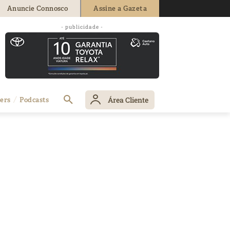
Anuncie Connosco
Assine a Gazeta
- publicidade -
Área Cliente
ers
Podcasts