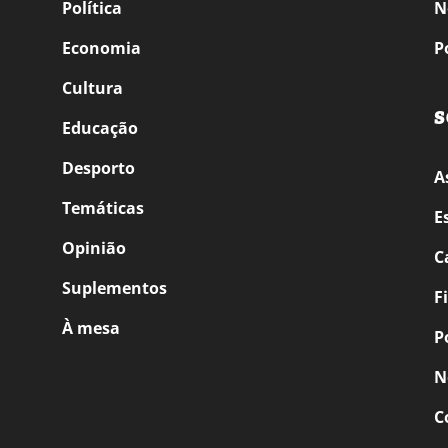
Política
N
Economia
P
Cultura
S
Educação
Desporto
A
Temáticas
E
Opinião
C
Suplementos
F
À mesa
P
N
C