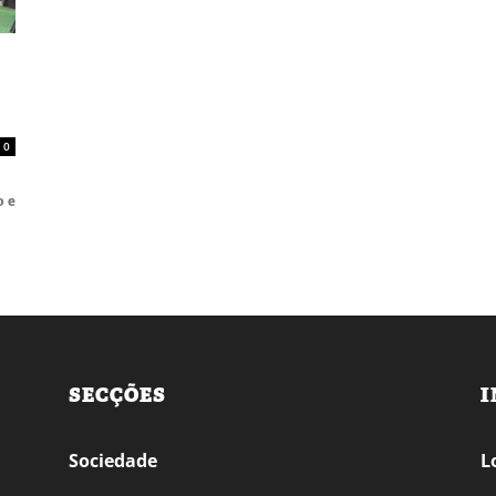
0
o e
SECÇÕES
I
Sociedade
L