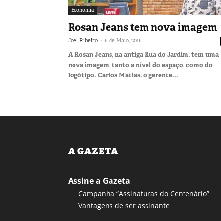
Economia
Rosan Jeans tem nova imagem
-
Joel Ribeiro
6 de Maio, 2016
A Rosan Jeans, na antiga Rua do Jardim, tem uma
nova imagem, tanto a nível do espaço, como do
logótipo. Carlos Matias, o gerente...
A GAZETA
Assine a Gazeta
Campanha “Assinaturas do Centenário”
Vantagens de ser assinante