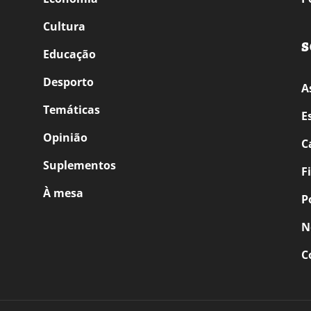
Cultura
S
Educação
Desporto
A
Temáticas
E
Opinião
C
Suplementos
F
À mesa
P
N
C