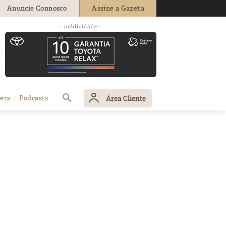
Anuncie Connosco
Assine a Gazeta
- publicidade -
Área Cliente
ers
Podcasts