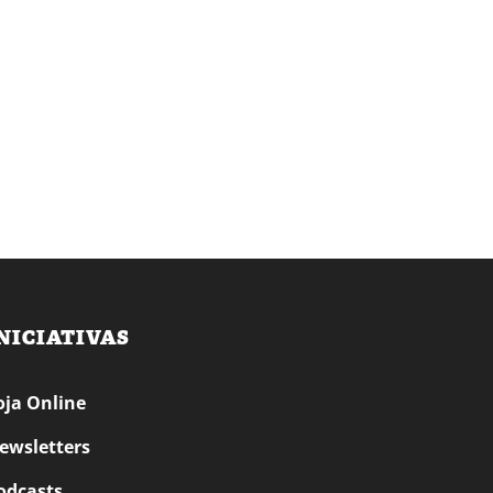
NICIATIVAS
oja Online
ewsletters
odcasts