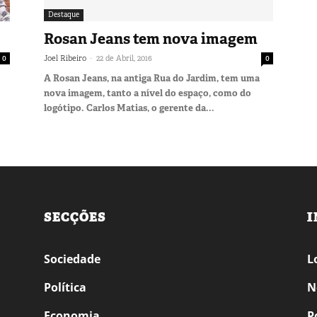
Destaque
Rosan Jeans tem nova imagem
-
0
Joel Ribeiro
22 de Abril, 2016
0
A Rosan Jeans, na antiga Rua do Jardim, tem uma
nova imagem, tanto a nível do espaço, como do
logótipo. Carlos Matias, o gerente da...
SECÇÕES
I
Sociedade
L
Política
N
Economia
P