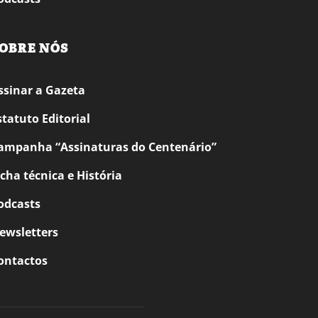
OBRE NÓS
ssinar a Gazeta
statuto Editorial
ampanha “Assinaturas do Centenário”
icha técnica e História
odcasts
ewsletters
ontactos