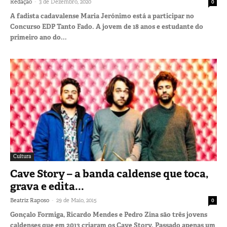
-
Redação
3 de Dezembro, 2020
0
A fadista cadavalense Maria Jerónimo está a participar no
Concurso EDP Tanto Fado. A jovem de 18 anos e estudante do
primeiro ano do...
Cultura
Cave Story – a banda caldense que toca,
grava e edita...
-
Beatriz Raposo
29 de Maio, 2015
0
Gonçalo Formiga, Ricardo Mendes e Pedro Zina são três jovens
caldenses que em 2013 criaram os Cave Story. Passado apenas um