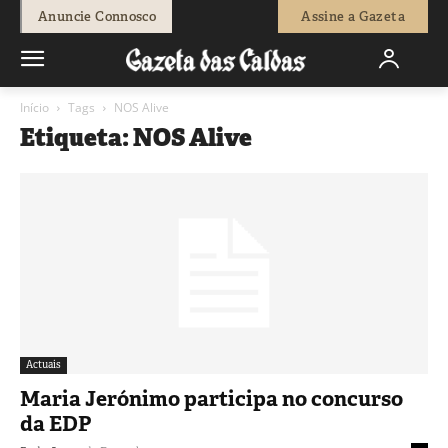
Anuncie Connosco
Assine a Gazeta
Início
Tags
NOS Alive
Etiqueta: NOS Alive
Actuais
Maria Jerónimo participa no concurso
da EDP