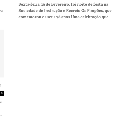
Sexta-feira, 19 de Fevereiro, foi noite de festa na
ra
Sociedade de Instrução e Recreio Os Pimpões, que
comemorou os seus 78 anos.Uma celebração que...
s
0
a
..