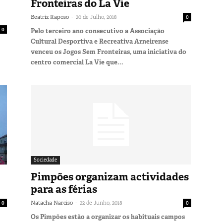
Fronteiras do La Vie
-
Beatriz Raposo
20 de Julho, 2018
0
0
Pelo terceiro ano consecutivo a Associação
Cultural Desportiva e Recreativa Arneirense
venceu os Jogos Sem Fronteiras, uma iniciativa do
centro comercial La Vie que...
Sociedade
Pimpões organizam actividades
para as férias
-
0
Natacha Narciso
22 de Junho, 2018
0
Os Pimpões estão a organizar os habituais campos