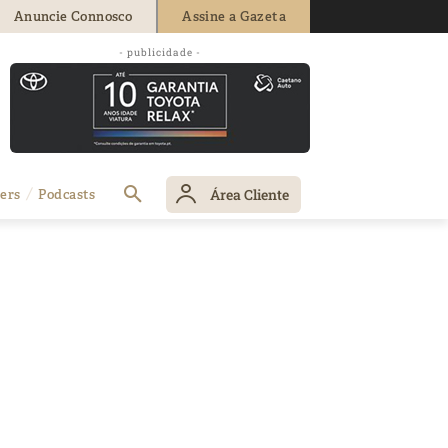
Anuncie Connosco
Assine a Gazeta
- publicidade -
Área Cliente
ers
Podcasts