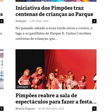
Iniciativa dos Pimpões traz
as
centenas de crianças ao Parque
-
0
Redação
6 de Maio, 2016
0
No passado sábado a zona verde entre o coreto, o
 o
lago e os pavilhões do Parque D. Carlos I recebeu
centenas de crianças, que...
Destaque
Pimpões reabre a sala de
espectáculos para fazer a festa...
-
0
Beatriz Raposo
26 de Fevereiro, 2016
0