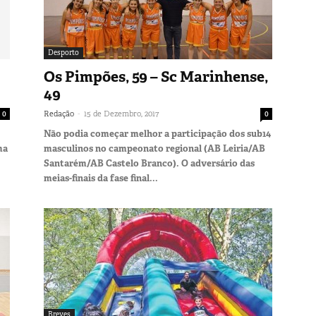
Desporto
Os Pimpões, 59 – Sc Marinhense,
49
-
0
Redação
15 de Dezembro, 2017
0
Não podia começar melhor a participação dos sub14
ma
masculinos no campeonato regional (AB Leiria/AB
Santarém/AB Castelo Branco). O adversário das
meias-finais da fase final...
Breves