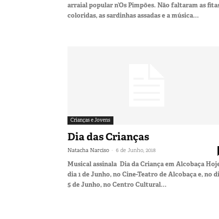
arraial popular n’Os Pimpões. Não faltaram as fita
coloridas, as sardinhas assadas e a música...
Crianças e Jovens
Dia das Crianças
-
Natacha Narciso
6 de Junho, 2018
Musical assinala Dia da Criança em Alcobaça Hoje
dia 1 de Junho, no Cine-Teatro de Alcobaça e, no d
5 de Junho, no Centro Cultural...