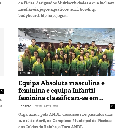
s
de férias, designados Multiactivdades e que incluem
insufláveis, jogos aquáticos, surf, bowling,
bodyboard, hip hop, jogos...
Desporto
Equipa Absoluta masculina e
feminina e equipa Infantil
0
feminina classificam-se em...
,
ia
-
Redação
27 de Abril, 2018
0
Organizada pela ANDL, decorreu nos passados dias
14 e 15 de Abril, no Complexo Municipal de Piscinas
das Caldas da Rainha, a Taça ANDL...