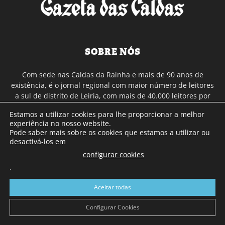
SOBRE NÓS
Com sede nas Caldas da Rainha e mais de 90 anos de
existência, é o jornal regional com maior número de leitores
a sul de distrito de Leiria, com mais de 40.000 leitores por
toda a região Oeste. Jornal com distribuição em Portugal
Estamos a utilizar cookies para lhe proporcionar a melhor
Continental e assinatura online.
experiência no nosso website.
Pode saber mais sobre os cookies que estamos a utilizar ou
desactivá-los em
SIGA-NOS
configurar cookies
.
Aceitar todas
Configurar Cookies
© Gazeta das Caldas - 2026