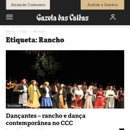
Anuncie Connosco
Assine a Gazeta
Início
Tags
Rancho
Etiqueta: Rancho
Sociedade
Dançantes – rancho e dança
contemporânea no CCC