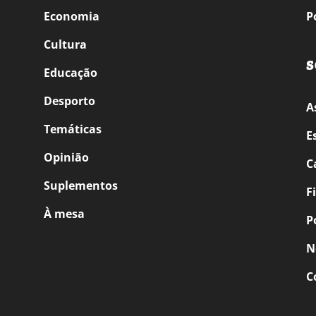
Economia
P
Cultura
S
Educação
Desporto
A
Temáticas
E
Opinião
C
Suplementos
F
À mesa
P
N
C