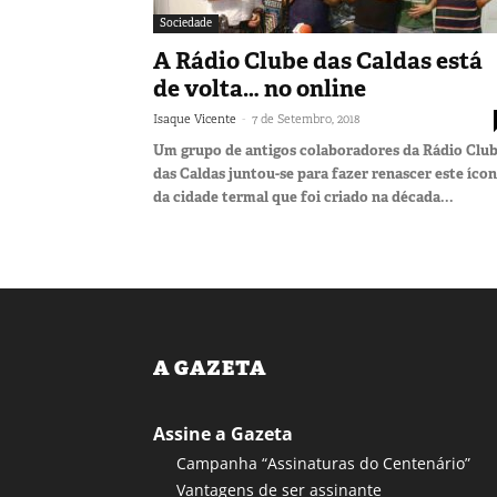
Sociedade
A Rádio Clube das Caldas está
de volta… no online
-
Isaque Vicente
7 de Setembro, 2018
Um grupo de antigos colaboradores da Rádio Clu
das Caldas juntou-se para fazer renascer este íco
da cidade termal que foi criado na década...
A GAZETA
Assine a Gazeta
Campanha “Assinaturas do Centenário”
Vantagens de ser assinante