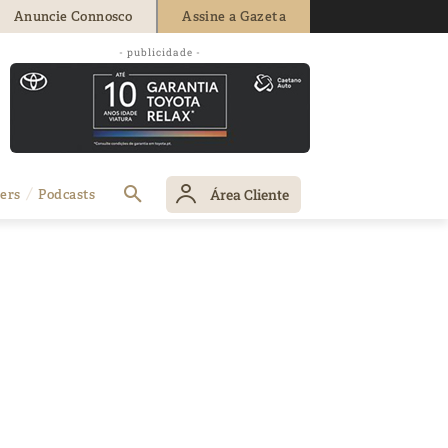
Anuncie Connosco
Assine a Gazeta
- publicidade -
Área Cliente
ers
Podcasts