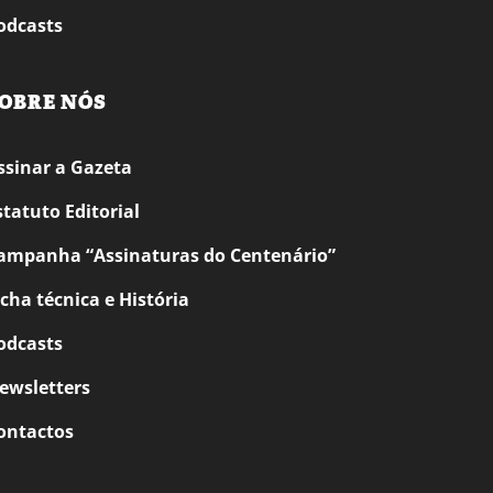
odcasts
OBRE NÓS
ssinar a Gazeta
statuto Editorial
ampanha “Assinaturas do Centenário”
icha técnica e História
odcasts
ewsletters
ontactos