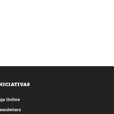
NICIATIVAS
oja Online
ewsletters