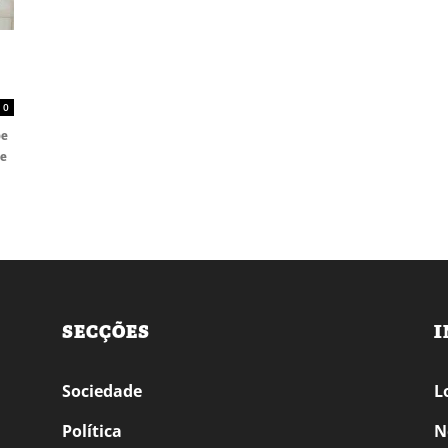
0
be
ne
SECÇÕES
I
Sociedade
L
Política
N