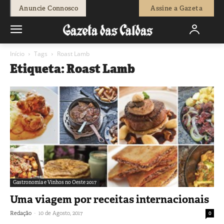
Anuncie Connosco
Assine a Gazeta
Início
Tags
Roast Lamb
Etiqueta: Roast Lamb
Gastronomia e Vinhos no Oeste 2017
Uma viagem por receitas internacionais
-
Redação
10 de Agosto, 2017
0