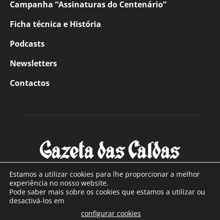
Campanha “Assinaturas do Centenário”
Ficha técnica e História
Podcasts
Newsletters
Contactos
Estamos a utilizar cookies para lhe proporcionar a melhor
experiência no nosso website.
Pode saber mais sobre os cookies que estamos a utilizar ou
SOBRE NÓS
desactivá-los em
configurar cookies
Com sede nas Caldas da Rainha e mais de 90 anos de