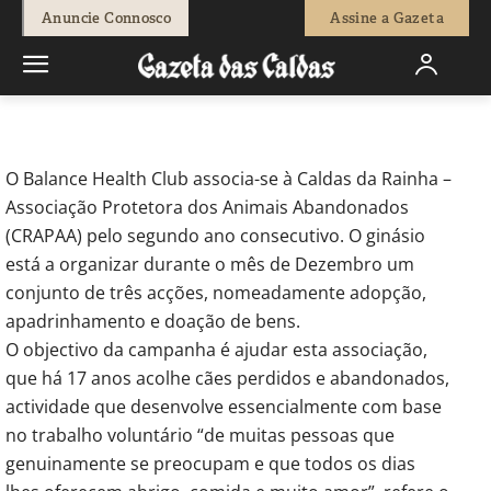
-
Joel Ribeiro
14 de Dezembro, 2018
794
0
Anuncie Connosco
Assine a Gazeta
Início
Temáticas
Gazeta dos Animais
Balance Health Club
apoia CRAPAA durante este mês
O Balance Health Club associa-se à Caldas da Rainha –
Associação Protetora dos Animais Abandonados
(CRAPAA) pelo segundo ano consecutivo. O ginásio
está a organizar durante o mês de Dezembro um
conjunto de três acções, nomeadamente adopção,
apadrinhamento e doação de bens.
O objectivo da campanha é ajudar esta associação,
que há 17 anos acolhe cães perdidos e abandonados,
actividade que desenvolve essencialmente com base
no trabalho voluntário “de muitas pessoas que
genuinamente se preocupam e que todos os dias