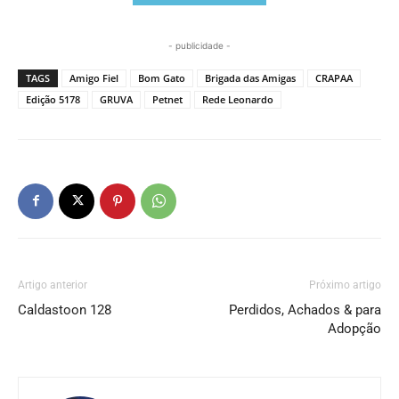
- publicidade -
TAGS
Amigo Fiel
Bom Gato
Brigada das Amigas
CRAPAA
Edição 5178
GRUVA
Petnet
Rede Leonardo
Artigo anterior
Próximo artigo
Caldastoon 128
Perdidos, Achados & para
Adopção