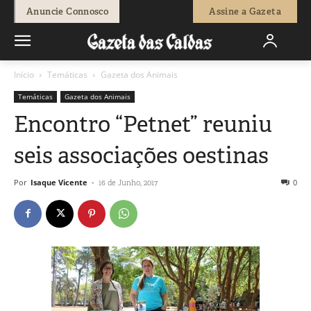
Anuncie Connosco
Assine a Gazeta
Início
Temáticas
Gazeta dos Animais
Temáticas
Gazeta dos Animais
Encontro “Petnet” reuniu
seis associações oestinas
Por
Isaque Vicente
-
0
16 de Junho, 2017