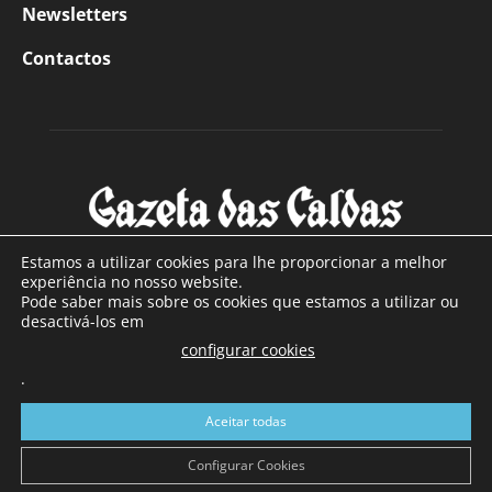
Newsletters
Contactos
Estamos a utilizar cookies para lhe proporcionar a melhor
experiência no nosso website.
Pode saber mais sobre os cookies que estamos a utilizar ou
SOBRE NÓS
desactivá-los em
configurar cookies
Com sede nas Caldas da Rainha e mais de 90 anos de
.
existência, é o jornal regional com maior número de leitores
a sul de distrito de Leiria, com mais de 40.000 leitores por
Aceitar todas
toda a região Oeste. Jornal com distribuição em Portugal
Continental e assinatura online.
Configurar Cookies