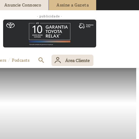
Anuncie Connosco
Assine a Gazeta
- publicidade -
Área Cliente
ers
Podcasts