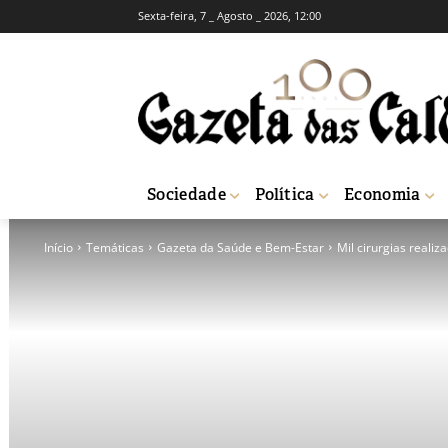
Sexta-feira, 7 _ Agosto _ 2026, 12:00
Sociedade
Política
Economia
Início
Temáticas
Gazeta da Saúde e Bem-Estar
Mil cirurgias reali