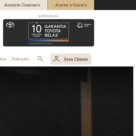
Anuncie Connosco
Assine a Gazeta
- publicidade -
Área Cliente
ers
Podcasts