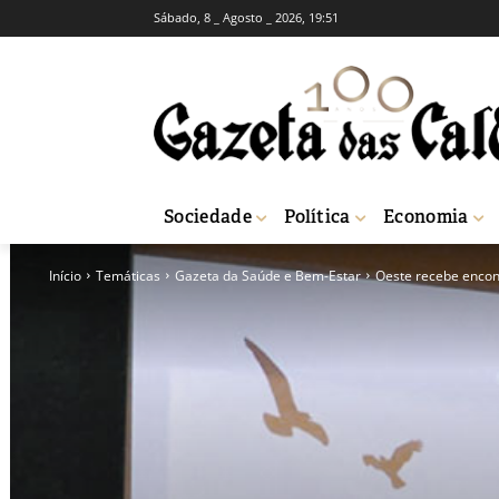
Sábado, 8 _ Agosto _ 2026, 19:51
Sociedade
Política
Economia
Início
Temáticas
Gazeta da Saúde e Bem-Estar
Oeste recebe encon