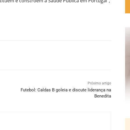
tituem e constroem a Saúde Pública em Portugal”,
Próximo artigo
Futebol: Caldas B goleia e discute liderança na
Benedita