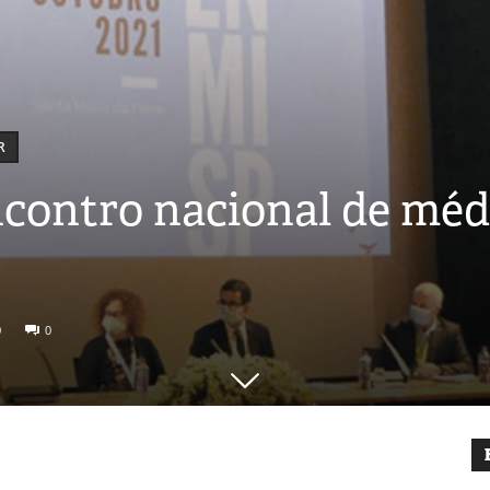
R
ncontro nacional de méd
0
0