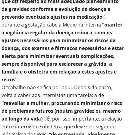
que diz respeito ao mais adequado planeamento
da gravidez conforme a evolução da doença e
prevendo eventuais ajustes na medicação”
,
durante a gestação cabe à Medicina Interna
“manter
a vigilância regular da doença crónica, com os
ajustes necessários para minimizar os riscos da
doença, dos exames e fármacos necessários e estar
alerta para minimizar eventuais complicações,
sempre disponível para esclarecer a grávida, a
família e o obstetra em relação a estes ajustes e
riscos”
.
O trabalho não se fica por aqui. Depois do parto,
volta a caber aos internistas uma tarefa: a de
“reavaliar a mulher, procurando minimizar o risco
de problemas futuros (noutra gravidez ou mesmo
ao longo da vida)”
. É, por isso, importante, a relação
entre internista e obstetra, que deve ser, segundo
Inês Palma dos Reis,
“de entreajuda, idealmente