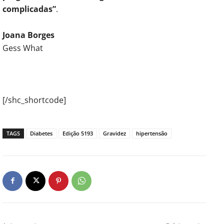
complicadas”
.
Joana Borges
Gess What
[/shc_shortcode]
TAGS
Diabetes
Edição 5193
Gravidez
hipertensão