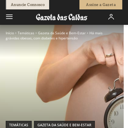
Anuncie Connosco
Assine a Gazeta
Início
Temáticas
Gazeta da Saúde e Bem-Estar
Há mais
grávidas obesas, com diabetes e hipertensão
TEMÁTICAS
GAZETA DA SAÚDE E BEM-ESTAR