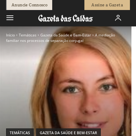
Anuncie Connosco
Assine a Gazeta
Início
Temáticas
Gazeta da Saúde e Bem-Estar
A mediação
familiar nos processos de separação conjugal
TEMÁTICAS
GAZETA DA SAÚDE E BEM-ESTAR