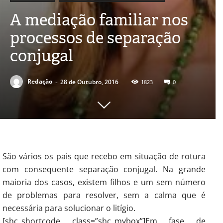
A mediação familiar nos
processos de separação
conjugal
-
Redação
28 de Outubro, 2016
1823
0
São vários os pais que recebo em situação de rotura
com consequente separação conjugal. Na grande
maioria dos casos, existem filhos e um sem número
de problemas para resolver, sem a calma que é
necessária para solucionar o litígio.
[shc_shortcode class=”shc_mybox”]Em fase de