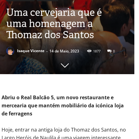
Uma cervejaria que é
uma homenagem a
Thomaz dos Santos
-
Isaque Vicente
14 de Maio, 2023
1877
0
Abriu o Real Balcão 5, um novo restaurante e
mercearia que mantém mobiliário da icónica loja
de ferragens
Hoje, entrar na antiga loja do Thomaz dos Santos, no
Largo Heróis de Naulila é uma viagem interessante.