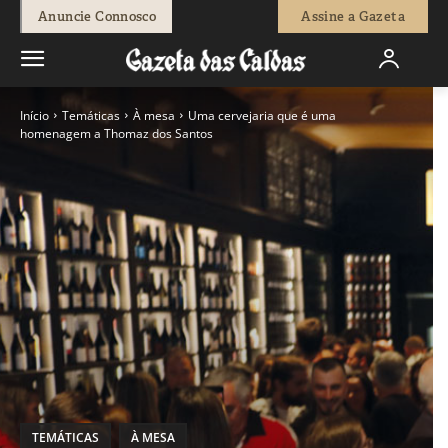
Anuncie Connosco
Assine a Gazeta
Início
Temáticas
À mesa
Uma cervejaria que é uma
homenagem a Thomaz dos Santos
TEMÁTICAS
À MESA