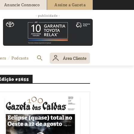
Anuncie Connosco
Assine a Gazeta
- publicidade -
novação
Área Cliente
ers
Podcasts
Edição #5655