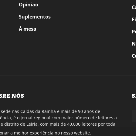
Opinião
C
Suplementos
F
À mesa
P
N
C
BRE NÓS
S
sede nas Caldas da Rainha e mais de 90 anos de
tência, é o jornal regional com maior número de leitores a
de distrito de Leiria, com mais de 40.000 leitores por toda
gião Oeste. Jornal com distribuição em Portugal
ionar a melhor experiência no nosso website.