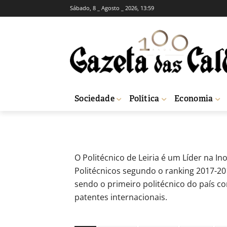
Sábado, 8 _ Agosto _ 2026, 13:59
ACTUALIDADE
EDUCAÇÃO
Politécnico ass
-
Redação
5 de Novembro, 2020
541
Sociedade
Política
Economia
Início
Actualidade
Politécnico assume-se como líder na inovação
O Politécnico de Leiria é um Líder na In
Politécnicos segundo o ranking 2017-20
sendo o primeiro politécnico do país c
patentes internacionais.