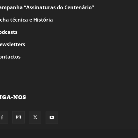
ampanha “Assinaturas do Centenário”
icha técnica e História
odcasts
ewsletters
ontactos
IGA-NOS