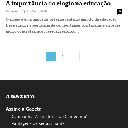
A importância do elogio na educação
-
Redação
29 de Março, 2018
0
O elogio é uma importante ferramenta no âmbito da educação.
Deve surgir na sequência de comportamentos, tarefas e atitudes
muito concretas, que mereçam reforço...
1
2
A GAZETA
Assine a Gazeta
Campanha “Assinaturas do Centenário”
Vantagens de ser assinante