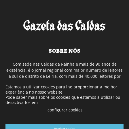
SOBRE NÓS
Com sede nas Caldas da Rainha e mais de 90 anos de
existência, é o jornal regional com maior número de leitores
a sul de distrito de Leiria, com mais de 40.000 leitores por
toda a região Oeste. Jornal com distribuição em Portugal
Estamos a utilizar cookies para lhe proporcionar a melhor
Continental e assinatura online.
experiência no nosso website.
Pode saber mais sobre os cookies que estamos a utilizar ou
desactivá-los em
SIGA-NOS
configurar cookies
.
Aceitar todas