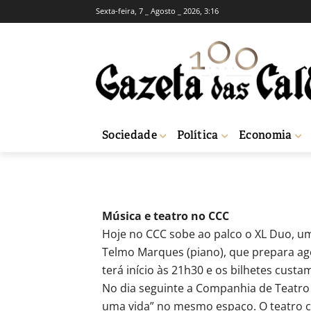
Sexta-feira, 7 _ Agosto _ 2026, 3:16
AGENDA CULTURAL
CULTURA
Caldas da Rain
-
Redação
12 de Abril, 2018
721
Sociedade
Política
Economia
Início
Agenda Cultural
Caldas da Rainha
Música e teatro no CCC
Hoje no CCC sobe ao palco o XL Duo, um
Telmo Marques (piano), que prepara ago
terá início às 21h30 e os bilhetes custa
No dia seguinte a Companhia de Teatr
uma vida” no mesmo espaço. O teatro c