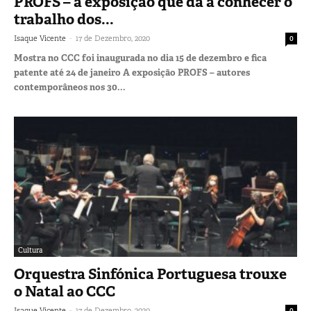
PROFS – a exposição que dá a conhecer o
trabalho dos...
-
Isaque Vicente
17 de Dezembro, 2020
0
Mostra no CCC foi inaugurada no dia 15 de dezembro e fica
patente até 24 de janeiro A exposição PROFS – autores
contemporâneos nos 30...
Cultura
Orquestra Sinfónica Portuguesa trouxe
o Natal ao CCC
-
Isaque Vicente
17 de Dezembro, 2020
0