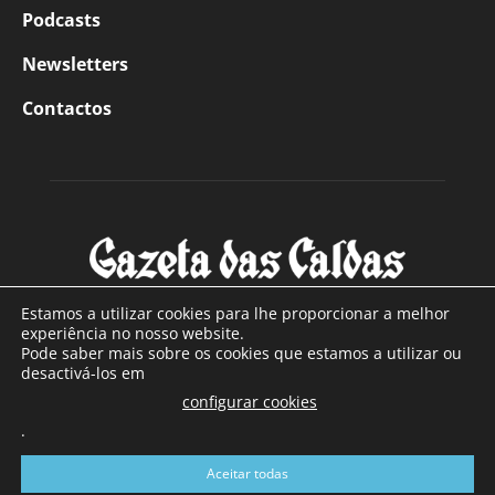
Podcasts
Newsletters
Contactos
Estamos a utilizar cookies para lhe proporcionar a melhor
experiência no nosso website.
Pode saber mais sobre os cookies que estamos a utilizar ou
SOBRE NÓS
desactivá-los em
configurar cookies
Com sede nas Caldas da Rainha e mais de 90 anos de
.
existência, é o jornal regional com maior número de leitores
a sul de distrito de Leiria, com mais de 40.000 leitores por
Aceitar todas
toda a região Oeste. Jornal com distribuição em Portugal