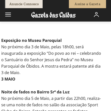
-
Redação
4 de Maio, 2018
1203
0
Anuncie Connosco
Assine a Gazeta
Início
Agenda Cultural
Óbidos
Exposição no Museu Paroquial
No próximo dia 3 de Maio, pelas 18h00, será
inaugurada a exposição “Do povo ao rei – celebrando
o Santuário do Senhor Jesus da Pedra” no Museu
Paroquial de Óbidos. A mostra estará patente até dia
3 de Maio.
3 MAIO
Noite de fados no Bairro Srª da Luz
No próximo dia 5 de Maio, a partir das 22h00, realiza-
se uma noite de fados no salão da associação Sport