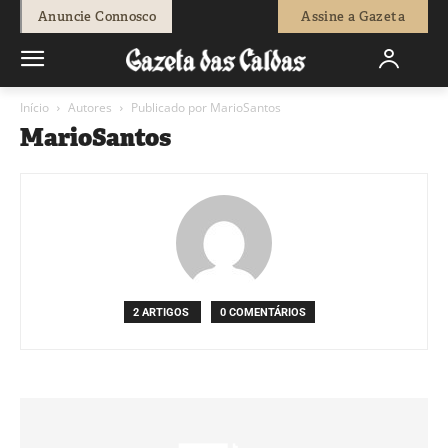
Anuncie Connosco
Assine a Gazeta
Início
Autores
Publicado por MarioSantos
MarioSantos
2 ARTIGOS
0 COMENTÁRIOS