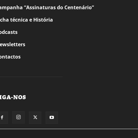
ampanha “Assinaturas do Centenário”
icha técnica e História
odcasts
ewsletters
ontactos
IGA-NOS