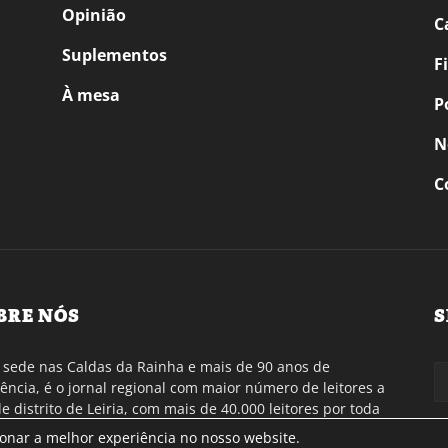
Opinião
C
Suplementos
F
À mesa
P
N
C
BRE NÓS
S
sede nas Caldas da Rainha e mais de 90 anos de
tência, é o jornal regional com maior número de leitores a
de distrito de Leiria, com mais de 40.000 leitores por toda
gião Oeste. Jornal com distribuição em Portugal
ionar a melhor experiência no nosso website.