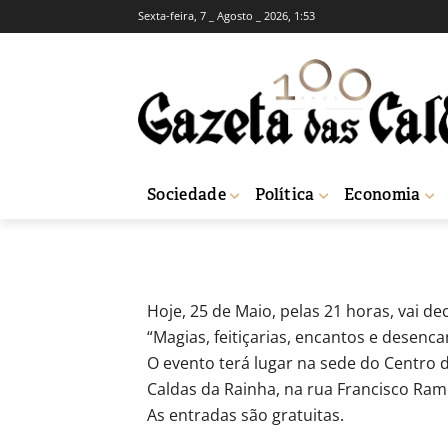
Sexta-feira, 7 _ Agosto _ 2026, 1:53
BREVES
INSTITUCIONAL
Centro de Cultu
-
Redação
25 de Maio, 2012
73
Sociedade
Política
Economia
Início
Breves
Centro de Cultura Espírita
Hoje, 25 de Maio, pelas 21 horas, vai 
“Magias, feitiçarias, encantos e desenca
O evento terá lugar na sede do Centro d
Caldas da Rainha, na rua Francisco Ramos
As entradas são gratuitas.