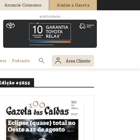
Anuncie Connosco
Assine a Gazeta
- publicidade -
Área Cliente
ers
Podcasts
Edição #5655