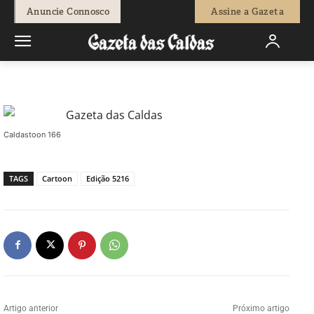
-
Bruno Prates
8 de Março, 2018
830
0
Anuncie Connosco
Assine a Gazeta
Início
Caldastoon
Caldastoon 166
Caldastoon 166
TAGS
Cartoon
Edição 5216
Artigo anterior
Próximo artigo