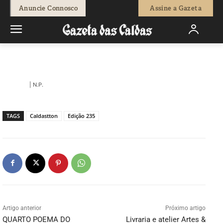
-
Bruno Prates
5 de Julho, 2019
798
0
Anuncie Connosco
Assine a Gazeta
Início
Caldastoon
Caldastoon 235
| N.P.
TAGS
Caldastton
Edição 235
Artigo anterior
Próximo artigo
QUARTO POEMA DO
Livraria e atelier Artes &