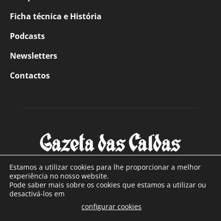
Ficha técnica e História
Podcasts
Newsletters
Contactos
Estamos a utilizar cookies para lhe proporcionar a melhor
experiência no nosso website.
Pode saber mais sobre os cookies que estamos a utilizar ou
SOBRE NÓS
desactivá-los em
configurar cookies
Com sede nas Caldas da Rainha e mais de 90 anos de
.
existência, é o jornal regional com maior número de leitores