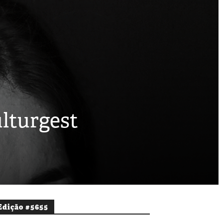
ulturgest
Edição #5655