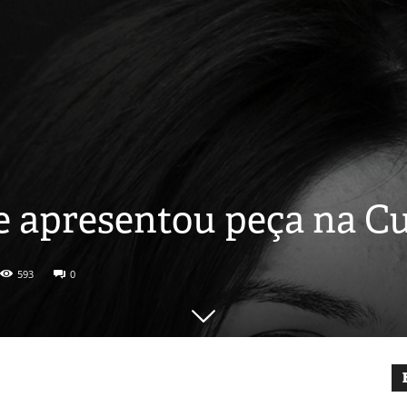
e apresentou peça na C
593
0