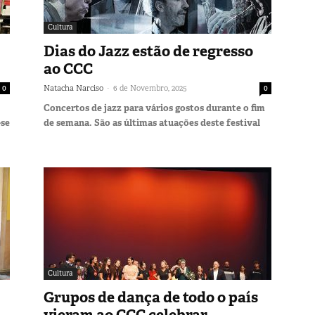
Cultura
Dias do Jazz estão de regresso
ao CCC
-
0
Natacha Narciso
6 de Novembro, 2025
0
Concertos de jazz para vários gostos durante o fim
-se
de semana. São as últimas atuações deste festival
Cultura
Grupos de dança de todo o país
vieram ao CCC celebrar...