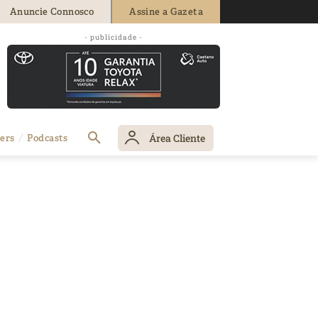
Anuncie Connosco
Assine a Gazeta
- publicidade -
Área Cliente
ers
Podcasts