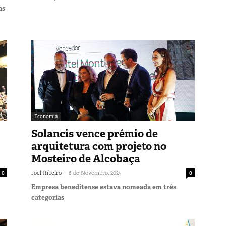
as
Economia
Solancis vence prémio de
arquitetura com projeto no
Mosteiro de Alcobaça
-
0
Joel Ribeiro
6 de Novembro, 2025
0
Empresa beneditense estava nomeada em três
categorias