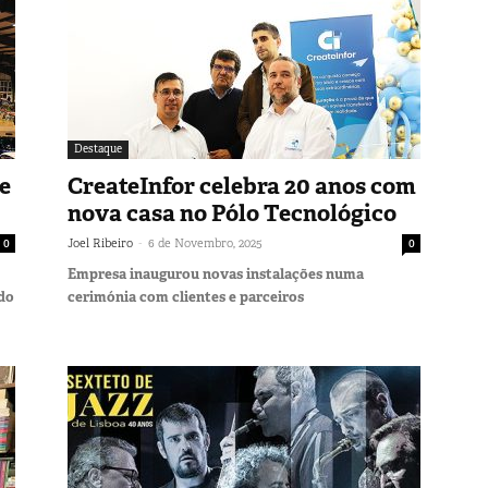
Destaque
de
CreateInfor celebra 20 anos com
nova casa no Pólo Tecnológico
-
0
Joel Ribeiro
6 de Novembro, 2025
0
Empresa inaugurou novas instalações numa
 do
cerimónia com clientes e parceiros