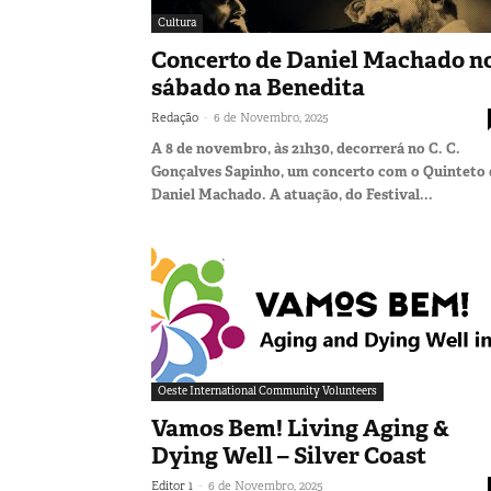
Cultura
Concerto de Daniel Machado n
sábado na Benedita
-
Redação
6 de Novembro, 2025
A 8 de novembro, às 21h30, decorrerá no C. C.
Gonçalves Sapinho, um concerto com o Quinteto 
Daniel Machado. A atuação, do Festival...
Oeste International Community Volunteers
Vamos Bem! Living Aging &
Dying Well – Silver Coast
-
Editor 1
6 de Novembro, 2025