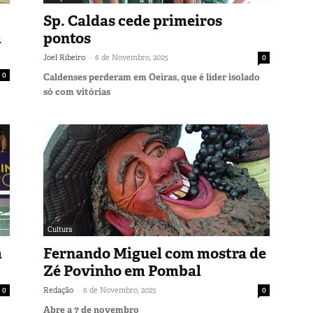
Sp. Caldas cede primeiros
a
pontos
-
Joel Ribeiro
6 de Novembro, 2025
0
0
Caldenses perderam em Oeiras, que é líder isolado
só com vitórias
Cultura
m
Fernando Miguel com mostra de
Zé Povinho em Pombal
-
0
Redação
6 de Novembro, 2025
0
Abre a 7 de novembro