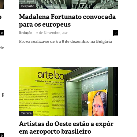
Desporto
o
Madalena Fortunato convocada
para os europeus
-
0
Redação
6 de Novembro, 2025
0
Prova realiza-se de 4 a 6 de dezembro na Bulgária
de
Cultura
Artistas do Oeste estão a expôr
em aeroporto brasileiro
0