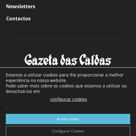
Newsletters
Contactos
Estamos a utilizar cookies para lhe proporcionar a melhor
experiência no nosso website.
Pode saber mais sobre os cookies que estamos a utilizar ou
SOBRE NÓS
desactivá-los em
configurar cookies
Com sede nas Caldas da Rainha e mais de 90 anos de
.
existência, é o jornal regional com maior número de leitores
a sul de distrito de Leiria, com mais de 40.000 leitores por
Aceitar todas
toda a região Oeste. Jornal com distribuição em Portugal
Continental e assinatura online.
Configurar Cookies